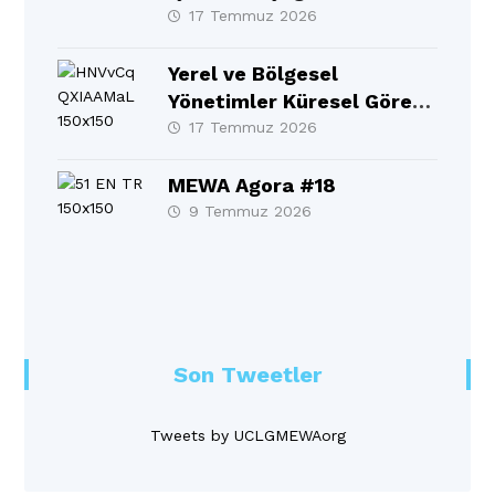
17 Temmuz 2026
Yerel ve Bölgesel
Yönetimler Küresel Görev
Gücü 10. Yıllık Raporu BM
17 Temmuz 2026
Üst Düzey Siyasi
Forumu’nda (HLPF)
MEWA Agora #18
resmen tanıtıldı!
9 Temmuz 2026
Son Tweetler
Tweets by UCLGMEWAorg