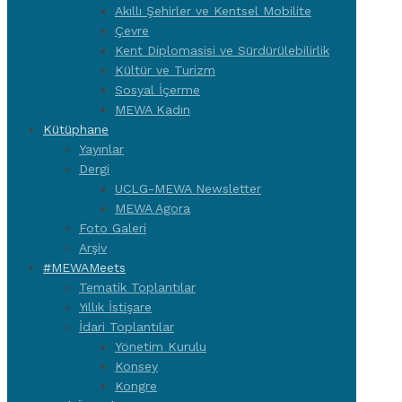
Akıllı Şehirler ve Kentsel Mobilite
Çevre
Kent Diplomasisi ve Sürdürülebilirlik
Kültür ve Turizm
Sosyal İçerme
MEWA Kadın
Kütüphane
Yayınlar
Dergi
UCLG-MEWA Newsletter
MEWA Agora
Foto Galeri
Arşiv
#MEWAMeets
Tematik Toplantılar
Yıllık İstişare
İdari Toplantılar
Yönetim Kurulu
Konsey
Kongre