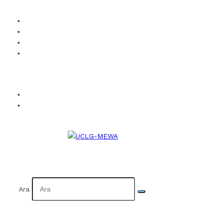
UCLG-MEWA’ya Üye Ol
Kurumsal Kimlik
Takvim
İletişim
Facebook
Twitter
Instagram
YouTube
Flickr
EN
AR
Ara