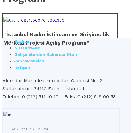
“İstanbul Kadın İstihdam ve Girişimcilik
Başkan
Merkezi Projesi Açılış Programı”
KÜTÜPHANE
Gelişmelerden Haberdar Olun
Job Vacancies
İletişim
Alemdar Mahallesi Yerebatan Caddesi No: 2
Sultanahmet 34110 Fatih – İstanbul
Telefon: 0 (212) 511 10 10 – Faks: 0 (212) 519 00 58
© 2022 UCLG-MEWA