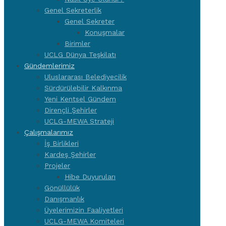
Genel Sekreterlik
Genel Sekreter
Konuşmalar
Birimler
UCLG Dünya Teşkilatı
Gündemlerimiz
Uluslararası Belediyecilik
Sürdürülebilir Kalkınma
Yeni Kentsel Gündem
Dirençli Şehirler
UCLG-MEWA Strateji
Çalışmalarımız
İş Birlikleri
Kardeş Şehirler
Projeler
Hibe Duyuruları
Gönüllülük
Danışmanlık
Üyelerimizin Faaliyetleri
UCLG-MEWA Komiteleri