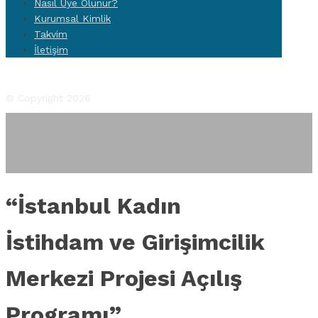
Nasıl Üye Olunur?
Kurumsal Kimlik
Takvim
İletişim
Facebook
Twitter
Instagram
YouTube
Flickr
© Copyright 2026
“İstanbul Kadın
İstihdam ve Girişimcilik
Merkezi Projesi Açılış
Programı”