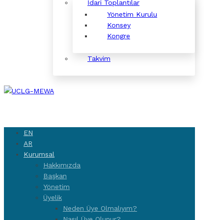
İdari Toplantılar
Yönetim Kurulu
Konsey
Kongre
Takvim
EN
AR
Kurumsal
Hakkımızda
Başkan
Yönetim
Üyelik
Neden Üye Olmalıyım?
Nasıl Üye Olunur?