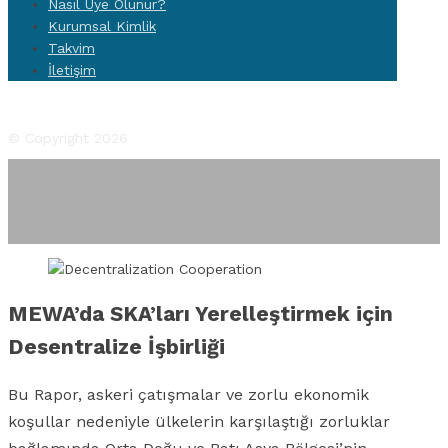
Nasıl Üye Olunur?
Kurumsal Kimlik
Takvim
İletişim
Facebook
Twitter
Instagram
YouTube
Flickr
© Copyright 2026
MEWA’da SKA’ları Yerelleştirmek için
Desentralize İşbirliği
Bu Rapor, askeri çatışmalar ve zorlu ekonomik
koşullar nedeniyle ülkelerin karşılaştığı zorluklar