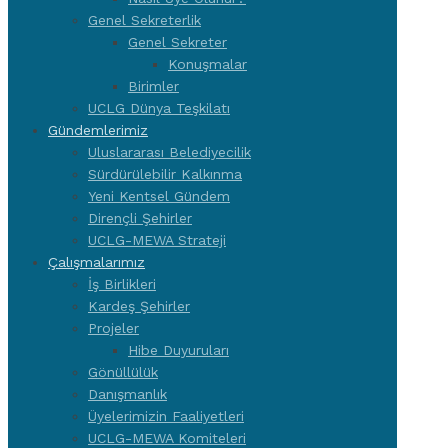
Genel Sekreterlik
Genel Sekreter
Konuşmalar
Birimler
UCLG Dünya Teşkilatı
Gündemlerimiz
Uluslararası Belediyecilik
Sürdürülebilir Kalkınma
Yeni Kentsel Gündem
Dirençli Şehirler
UCLG-MEWA Strateji
Çalışmalarımız
İş Birlikleri
Kardeş Şehirler
Projeler
Hibe Duyuruları
Gönüllülük
Danışmanlık
Üyelerimizin Faaliyetleri
UCLG-MEWA Komiteleri