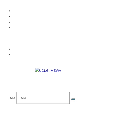
UCLG-MEWA’ya Üye Ol
Kurumsal Kimlik
Takvim
İletişim
Facebook
Twitter
Instagram
YouTube
Flickr
EN
AR
Ara