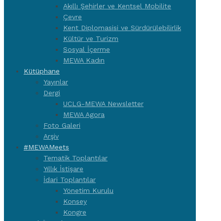
Akıllı Şehirler ve Kentsel Mobilite
Çevre
Kent Diplomasisi ve Sürdürülebilirlik
Kültür ve Turizm
Sosyal İçerme
MEWA Kadın
Kütüphane
Yayınlar
Dergi
UCLG-MEWA Newsletter
MEWA Agora
Foto Galeri
Arşiv
#MEWAMeets
Tematik Toplantılar
Yıllık İstişare
İdari Toplantılar
Yönetim Kurulu
Konsey
Kongre