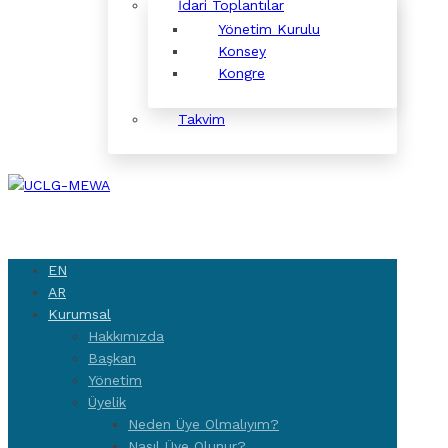
İdari Toplantılar
Yönetim Kurulu
Konsey
Kongre
Takvim
EN
AR
Kurumsal
Hakkımızda
Başkan
Yönetim
Üyelik
Neden Üye Olmalıyım?
Nasıl Üye Olunur?