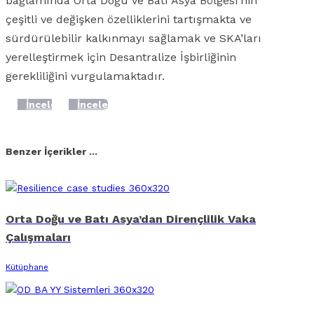
bağlamında Orta Doğu ve Batı Asya Bölgesi’nin
çeşitli ve değişken özelliklerini tartışmakta ve
sürdürülebilir kalkınmayı sağlamak ve SKA’ları
yerelleştirmek için Desantralize İşbirliğinin
gerekliliğini vurgulamaktadır.
İncele
İncele
Facebook
X
Linkedin
Whatsapp
E-posta
Benzer İçerikler ...
Orta Doğu ve Batı Asya’dan Dirençlilik Vaka
Çalışmaları
Kütüphane