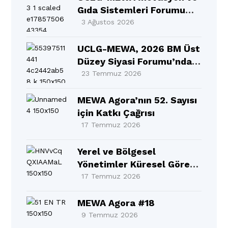
Gıda Sistemleri Forumu
Selçuklu’da Gerçekleşti
3 Ağustos 2026
UCLG-MEWA, 2026 BM Üst
Düzey Siyasi Forumu’nda
MEWA Bölgesinin Sesi
23 Temmuz 2026
Oldu
MEWA Agora’nın 52. Sayısı
için Katkı Çağrısı
17 Temmuz 2026
Yerel ve Bölgesel
Yönetimler Küresel Görev
Gücü 10. Yıllık Raporu BM
17 Temmuz 2026
Üst Düzey Siyasi
Forumu’nda (HLPF)
MEWA Agora #18
resmen tanıtıldı!
9 Temmuz 2026