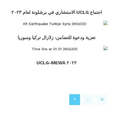
اجتماع UCLG الاستشاري في برشلونة لعام ٢٠٢٣
تعزية ودعوة للتضامن: زلازال تركيا وسوريا
٢٠٢٢ UCLG-MEWA
٢
١