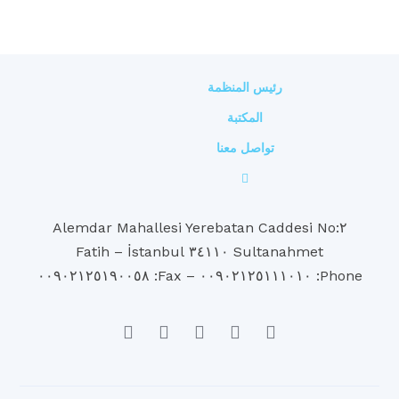
رئيس المنظمة
المكتبة
تواصل معنا
٢:Alemdar Mahallesi Yerebatan Caddesi No
Sultanahmet ٣٤١١٠ Fatih – İstanbul
Phone: ٠٠٩٠٢١٢٥١١١٠١٠ – Fax: ٠٠٩٠٢١٢٥١٩٠٠٥٨