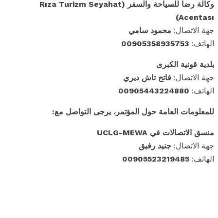
وكالة رضا للسياحة والسفر (Rıza Turizm Seyahat
Acentası)
جهة الاتصال:
محمود سامي
الهاتف:
00905358935753
بلدية قونية الكبرى
جهة الاتصال:
فاتح تاش ديري
الهاتف:
00905443224880
للمعلومات العامة حول المؤتمر، يرجى التواصل مع:
منسق الاتصالات في UCLG-MEWA
جهة الاتصال:
جنيد رفيق
الهاتف:
00905523219485
فيسبوك
إغلاق
لينكدإن
واتس اب
بريد
إلكتروني