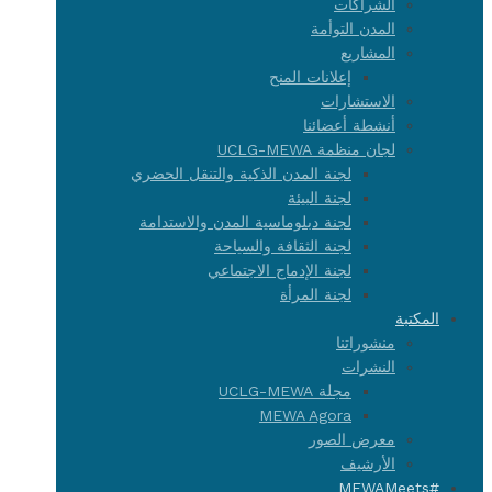
الشراكات
المدن التوأمة
المشاريع
إعلانات المنح
الاستشارات
أنشطة أعضائنا
لجان منظمة UCLG-MEWA
لجنة المدن الذكية والتنقل الحضري
لجنة البيئة
لجنة دبلوماسية المدن والاستدامة
لجنة الثقافة والسياحة
لجنة الإدماج الاجتماعي
لجنة المرأة
المكتبة
منشوراتنا
النشرات
مجلة UCLG-MEWA
MEWA Agora
معرض الصور
الأرشيف
#MEWAMeets