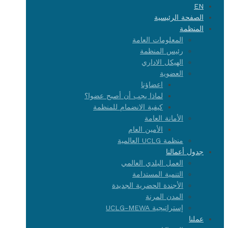
EN
الصفحة الرئيسية
المنظمة
المعلومات العامة
رئيس المنظمة
الهيكل الاداري
العضوية
اعضاؤنا
لماذا يجب أن أصبح عضوا؟
كيفية الانضمام للمنظمة
الأمانة العامة
الأمين العام
منظمة UCLG العالمية
جدول أعمالنا
العمل البلدي العالمي
التنمية المستدامة
الأجندة الحضرية الجديدة
المدن المرنة
إستراتيجية UCLG-MEWA
عملنا