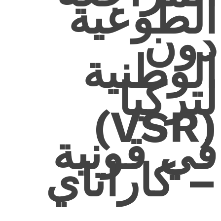
الطوعية
دون
الوطنية
لتركيا
(VSR)
في قونية
– كاراتاي