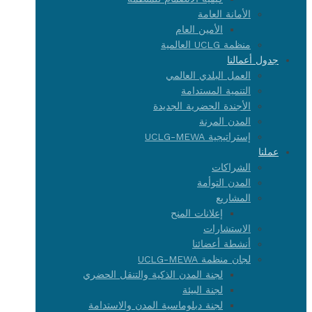
الأمانة العامة
الأمين العام
منظمة UCLG العالمية
جدول أعمالنا
العمل البلدي العالمي
التنمية المستدامة
الأجندة الحضرية الجديدة
المدن المرنة
إستراتيجية UCLG-MEWA
عملنا
الشراكات
المدن التوأمة
المشاريع
إعلانات المنح
الاستشارات
أنشطة أعضائنا
لجان منظمة UCLG-MEWA
لجنة المدن الذكية والتنقل الحضري
لجنة البيئة
لجنة دبلوماسية المدن والاستدامة