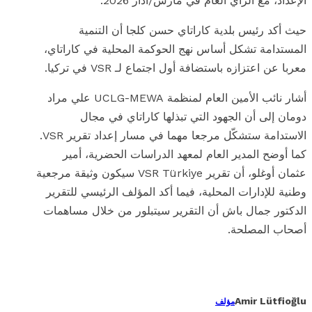
الإعداد، مع الرأي العام في مارس/آذار 2026.
حيث أكد رئيس بلدية كاراتاي حسن كلجا أن التنمية
المستدامة تشكل أساس نهج الحوكمة المحلية في كاراتاي،
معربا عن اعتزازه باستضافة أول اجتماع لـ VSR في تركيا.
أشار نائب الأمين العام لمنظمة UCLG-MEWA علي مراد
دومان إلى أن الجهود التي تبذلها كاراتاي في مجال
الاستدامة ستشكّل مرجعا مهما في مسار إعداد تقرير VSR.
كما أوضح المدير العام لمعهد الدراسات الحضرية، أمير
عثمان أوغلو، أن تقرير VSR Türkiye سيكون وثيقة مرجعية
وطنية للإدارات المحلية، فيما أكد المؤلف الرئيسي للتقرير
الدكتور جمال باش أن التقرير سيتبلور من خلال مساهمات
أصحاب المصلحة.
فيسبوك
إغلاق
لينكدإن
واتس اب
بريد
إلكتروني
Amir Lütfioğlu
مؤلف