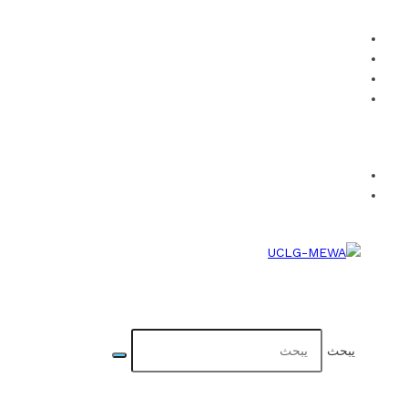
كيفية الانضمام للمنظمة
هوية المنظمة
المؤتمرات والمنتديات
تواصل معنا
Facebook
Twitter
Instagram
YouTube
Flickr
TR
EN
يبحث