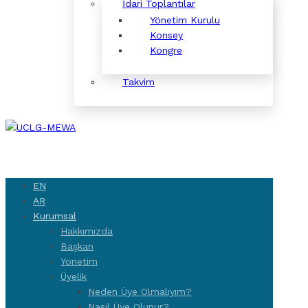
İdari Toplantılar
Yönetim Kurulu
Konsey
Kongre
Takvim
EN
AR
Kurumsal
Hakkımızda
Başkan
Yönetim
Üyelik
Neden Üye Olmalıyım?
Nasıl Üye Olunur?