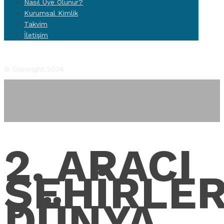
Nasıl Üye Olunur?
Kurumsal Kimlik
Takvim
İletişim
Facebook
Twitter
Instagram
YouTube
Flickr
© Copyright 2026
2. ARACI
ŞEHİRLE
DÜNYA