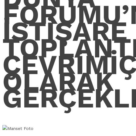
FORUMU’
İSTİŞARE
TOPLANTI
ÇEVRİMİÇ
OLARAK
GERÇEKLE