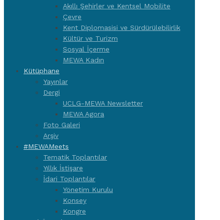
Akıllı Şehirler ve Kentsel Mobilite
Çevre
Kent Diplomasisi ve Sürdürülebilirlik
Kültür ve Turizm
Sosyal İçerme
MEWA Kadın
Kütüphane
Yayınlar
Dergi
UCLG-MEWA Newsletter
MEWA Agora
Foto Galeri
Arşiv
#MEWAMeets
Tematik Toplantılar
Yıllık İstişare
İdari Toplantılar
Yönetim Kurulu
Konsey
Kongre