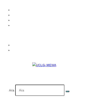
UCLG-MEWA’ya Üye Ol
Kurumsal Kimlik
Takvim
İletişim
Facebook
Twitter
Instagram
YouTube
Flickr
EN
AR
Ara