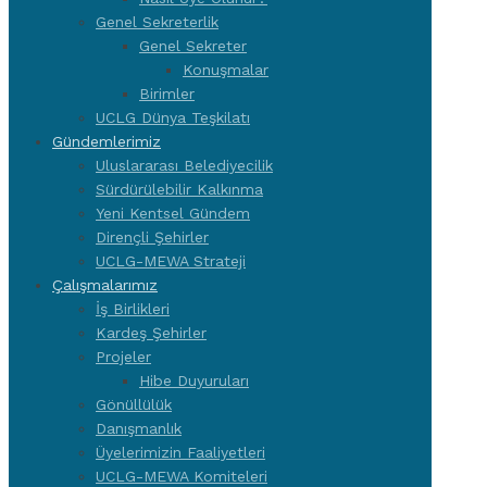
Genel Sekreterlik
Genel Sekreter
Konuşmalar
Birimler
UCLG Dünya Teşkilatı
Gündemlerimiz
Uluslararası Belediyecilik
Sürdürülebilir Kalkınma
Yeni Kentsel Gündem
Dirençli Şehirler
UCLG-MEWA Strateji
Çalışmalarımız
İş Birlikleri
Kardeş Şehirler
Projeler
Hibe Duyuruları
Gönüllülük
Danışmanlık
Üyelerimizin Faaliyetleri
UCLG-MEWA Komiteleri