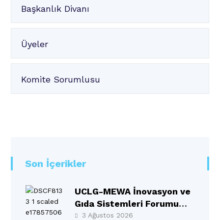
Başkanlık Divanı
Üyeler
Komite Sorumlusu
Son İçerikler
UCLG-MEWA İnovasyon ve
Gıda Sistemleri Forumu
Selçuklu’da Gerçekleşti
3 Ağustos 2026