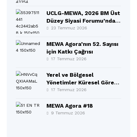
UCLG-MEWA, 2026 BM Üst
Düzey Siyasi Forumu’nda
MEWA Bölgesinin Sesi
23 Temmuz 2026
Oldu
MEWA Agora’nın 52. Sayısı
için Katkı Çağrısı
17 Temmuz 2026
Yerel ve Bölgesel
Yönetimler Küresel Görev
Gücü 10. Yıllık Raporu BM
17 Temmuz 2026
Üst Düzey Siyasi
Forumu’nda (HLPF)
MEWA Agora #18
resmen tanıtıldı!
9 Temmuz 2026