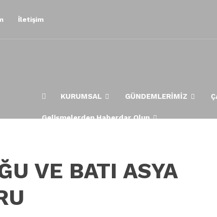
m
İletişim
KURUMSAL
GÜNDEMLERİMİZ
Ç
Gelişmelerden Haberdar Olun
ĞU VE BATI ASYA
RU