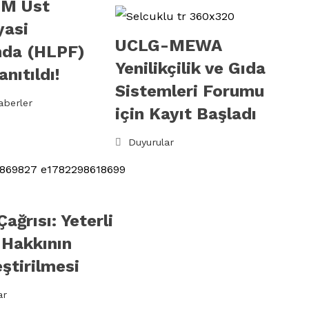
BM Üst
yasi
UCLG-MEWA
nda (HLPF)
Yenilikçilik ve Gıda
nıtıldı!
Sistemleri Forumu
aberler
için Kayıt Başladı
Duyurular
Çağrısı: Yeterli
 Hakkının
eştirilmesi
ar