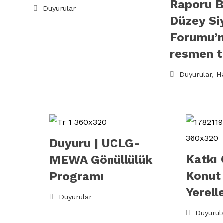
Raporu 
Duyurular
Düzey Si
Forumu’
resmen ta
Duyurular
,
H
Duyuru | UCLG-
Katkı 
MEWA Gönüllülük
Konut
Programı
Yerell
Duyurular
Duyurul