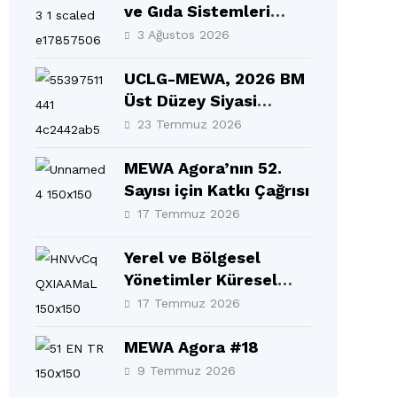
ve Gıda Sistemleri
Forumu Selçuklu’da
3 Ağustos 2026
Gerçekleşti
UCLG-MEWA, 2026 BM
Üst Düzey Siyasi
Forumu’nda MEWA
23 Temmuz 2026
Bölgesinin Sesi Oldu
MEWA Agora’nın 52.
Sayısı için Katkı Çağrısı
17 Temmuz 2026
Yerel ve Bölgesel
Yönetimler Küresel
Görev Gücü 10. Yıllık
17 Temmuz 2026
Raporu BM Üst Düzey
Siyasi Forumu’nda
MEWA Agora #18
(HLPF) resmen
9 Temmuz 2026
tanıtıldı!