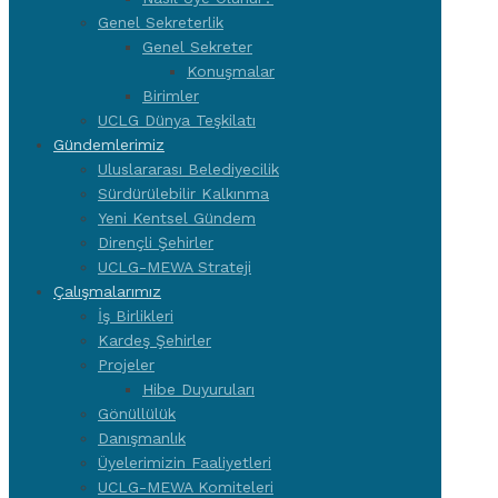
Genel Sekreterlik
Genel Sekreter
Konuşmalar
Birimler
UCLG Dünya Teşkilatı
Gündemlerimiz
Uluslararası Belediyecilik
Sürdürülebilir Kalkınma
Yeni Kentsel Gündem
Dirençli Şehirler
UCLG-MEWA Strateji
Çalışmalarımız
İş Birlikleri
Kardeş Şehirler
Projeler
Hibe Duyuruları
Gönüllülük
Danışmanlık
Üyelerimizin Faaliyetleri
UCLG-MEWA Komiteleri