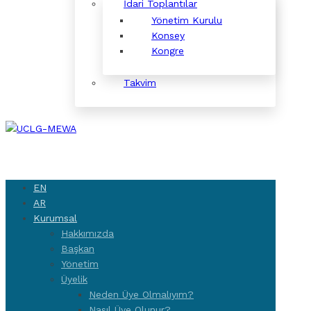
İdari Toplantılar
Yönetim Kurulu
Konsey
Kongre
Takvim
EN
AR
Kurumsal
Hakkımızda
Başkan
Yönetim
Üyelik
Neden Üye Olmalıyım?
Nasıl Üye Olunur?