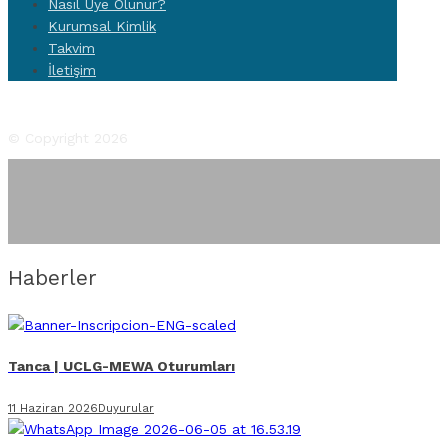
Nasıl Üye Olunur?
Kurumsal Kimlik
Takvim
İletişim
Facebook
Twitter
Instagram
YouTube
Flickr
© Copyright 2026
Haberler
Tanca | UCLG-MEWA Oturumları
11 Haziran 2026
Duyurular