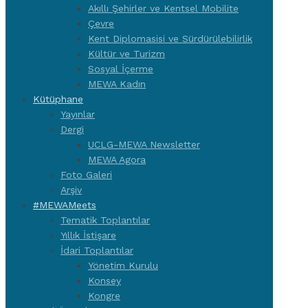
Akıllı Şehirler ve Kentsel Mobilite
Çevre
Kent Diplomasisi ve Sürdürülebilirlik
Kültür ve Turizm
Sosyal İçerme
MEWA Kadın
Kütüphane
Yayınlar
Dergi
UCLG-MEWA Newsletter
MEWA Agora
Foto Galeri
Arşiv
#MEWAMeets
Tematik Toplantılar
Yıllık İstişare
İdari Toplantılar
Yönetim Kurulu
Konsey
Kongre