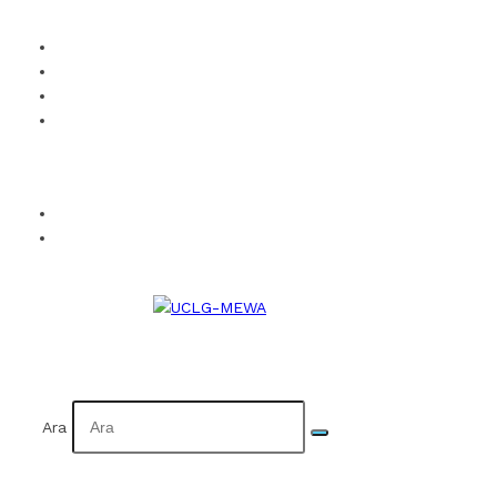
UCLG-MEWA’ya Üye Ol
Kurumsal Kimlik
Takvim
İletişim
Facebook
Twitter
Instagram
YouTube
Flickr
EN
AR
Ara