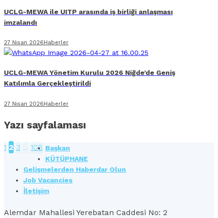
UCLG-MEWA ile UITP arasında iş birliği anlaşması
imzalandı
27 Nisan 2026
Haberler
UCLG-MEWA Yönetim Kurulu 2026 Niğde’de Geniş
Katılımla Gerçekleştirildi
27 Nisan 2026
Haberler
Yazı sayfalaması
1
2
3
…
108
Başkan
KÜTÜPHANE
Gelişmelerden Haberdar Olun
Job Vacancies
İletişim
Alemdar Mahallesi Yerebatan Caddesi No: 2