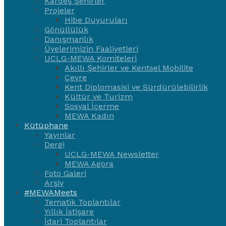
Kardeş Şehirler
Projeler
Hibe Duyuruları
Gönüllülük
Danışmanlık
Üyelerimizin Faaliyetleri
UCLG-MEWA Komiteleri
Akıllı Şehirler ve Kentsel Mobilite
Çevre
Kent Diplomasisi ve Sürdürülebilirlik
Kültür ve Turizm
Sosyal İçerme
MEWA Kadın
Kütüphane
Yayınlar
Dergi
UCLG-MEWA Newsletter
MEWA Agora
Foto Galeri
Arşiv
#MEWAMeets
Tematik Toplantılar
Yıllık İstişare
İdari Toplantılar