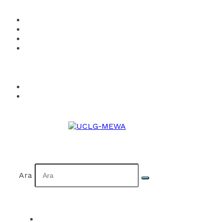
UCLG-MEWA’ya Üye Ol
Kurumsal Kimlik
Takvim
İletişim
Facebook
Twitter
Instagram
YouTube
Flickr
EN
AR
Ara