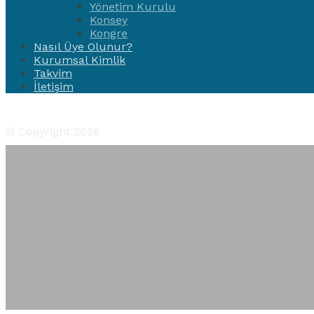
Yönetim Kurulu
Konsey
Kongre
Nasıl Üye Olunur?
Kurumsal Kimlik
Takvim
İletişim
Facebook
Twitter
Instagram
YouTube
Flickr
© Copyright 2026