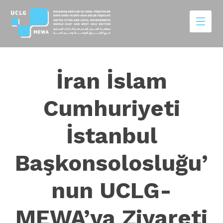
İran İslam
Cumhuriyeti
İstanbul
Başkonsolosluğu’
nun UCLG-
MEWA’ya Ziyareti