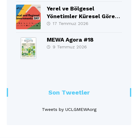
Yerel ve Bölgesel
Yönetimler Küresel Görev
Gücü 10. Yıllık Raporu BM
17 Temmuz 2026
Üst Düzey Siyasi
Forumu’nda (HLPF)
MEWA Agora #18
resmen tanıtıldı!
9 Temmuz 2026
Son Tweetler
Tweets by UCLGMEWAorg