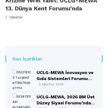
Krizine Yerel Yanıt: UCLG-MEWA
13. Dünya Kent Forumu’nda
Haberler
Son İçerikler
UCLG-MEWA İnovasyon ve
Gıda Sistemleri Forumu
Selçuklu’da Gerçekleşti
3 Ağustos 2026
UCLG-MEWA, 2026 BM Üst
Düzey Siyasi Forumu’nda