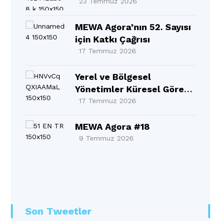
MEWA Bölgesinin Sesi
23 Temmuz 2026
Oldu
MEWA Agora’nın 52. Sayısı
için Katkı Çağrısı
17 Temmuz 2026
Yerel ve Bölgesel
Yönetimler Küresel Görev
Gücü 10. Yıllık Raporu BM
17 Temmuz 2026
Üst Düzey Siyasi
Forumu’nda (HLPF)
MEWA Agora #18
resmen tanıtıldı!
9 Temmuz 2026
Son Tweetler