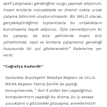
aktif
ç
alışmaları gerektiğine vurgu yapmak istiyorum.
İnsani krizlerle mücadelede en
ö
nemli nokta ortak
ç
alışma bilincinin oluşturulmasıdır. Biz WALD olarak,
ger
ç
ekleştirdiğimiz toplantılarla bu ortaklıkların
kurulmasına teşvik ediyoruz. Öyle zannediyorum ki;
bu
ç
alıştay da bize şehirlerde insani kriz
y
ö
netiminde, nasıl ve kimlerle
ç
alışmamız gerektiği
hususunda bir yol g
ö
sterecektir”
ifadelerine yer
verdi.
“Coğrafya Kaderdir”
Gaziantep Büyükşehir Belediye Başkanı ve UCLG-
MEWA Başkanı Fatma ŞAHİN de yaptığı
konuşmasında, ”
Son 5 yıldan beri yaşadığımız;
komşularımızın
yaşadığı bu drama, bu iç savaşa
çocukların o gözündeki gözyaşına, annelerimizin