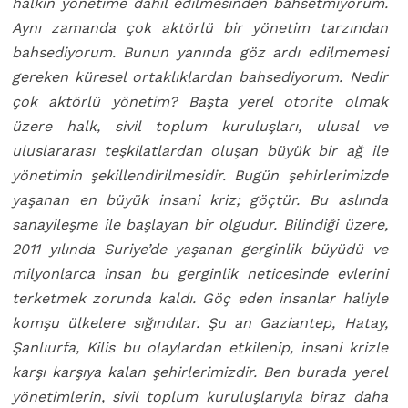
halkın y
ö
netime dahil edilmesinden bahsetmiyorum.
Aynı zamanda
ç
ok akt
ö
rlü bir y
ö
netim tarzından
bahsediyorum. Bunun yanında g
ö
z ardı edilmemesi
gereken küresel ortaklıklardan bahsediyorum. Nedir
ç
ok akt
ö
rlü y
ö
netim? Başta yerel otorite olmak
üzere halk, sivil toplum kuruluşları, ulusal ve
uluslararası teşkilatlardan oluşan büyük bir ağ ile
y
ö
netimin şekillendirilmesidir. Bugün şehirlerimizde
yaşanan en büyük insani kriz; göçtür. Bu aslında
sanayileşme ile başlayan bir olgudur. Bilindiği üzere,
2011 yılında Suriye’de yaşanan gerginlik büyüdü ve
milyonlarca insan bu gerginlik neticesinde evlerini
terketmek zorunda kaldı. Göç eden insanlar haliyle
komşu ülkelere sığındılar. Şu an Gaziantep, Hatay,
Şanlıurfa, Kilis bu olaylardan etkilenip, insani krizle
karşı karşıya kalan şehirlerimizdir. Ben burada yerel
y
ö
netimlerin, sivil toplum kuruluşlarıyla biraz daha