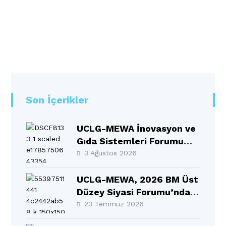
Son İçerikler
UCLG-MEWA İnovasyon ve
Gıda Sistemleri Forumu
Selçuklu’da Gerçekleşti
3 Ağustos 2026
UCLG-MEWA, 2026 BM Üst
Düzey Siyasi Forumu’nda
MEWA Bölgesinin Sesi
23 Temmuz 2026
Oldu