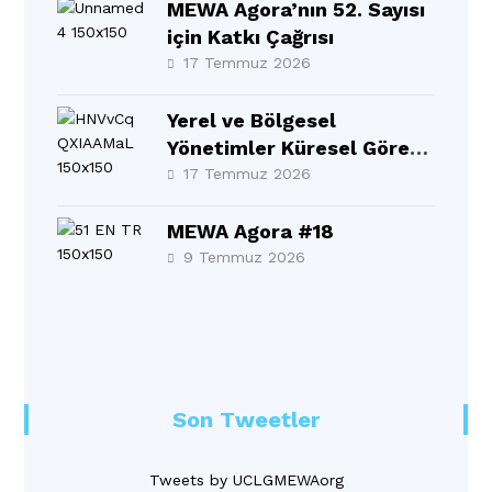
MEWA Agora’nın 52. Sayısı
için Katkı Çağrısı
17 Temmuz 2026
Yerel ve Bölgesel
Yönetimler Küresel Görev
Gücü 10. Yıllık Raporu BM
17 Temmuz 2026
Üst Düzey Siyasi
Forumu’nda (HLPF)
MEWA Agora #18
resmen tanıtıldı!
9 Temmuz 2026
Son Tweetler
Tweets by UCLGMEWAorg