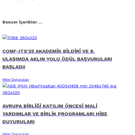
Facebook
X
Linkedin
Whatsapp
E-posta
Benzer İçerikler ...
CONF-ITS’25 AKADEMİK BİLDİRİ VE 8.
ULAŞIMDA AKLIN YOLU ÖDÜL BAŞVURULARI
BAŞLADI!
Hibe Duyuruları
AVRUPA BİRLİĞİ KATILIM ÖNCESİ MALİ
YARDIMLAR VE BİRLİK PROGRAMLARI HİBE
DUYURULARI
Hibe Duyuruları