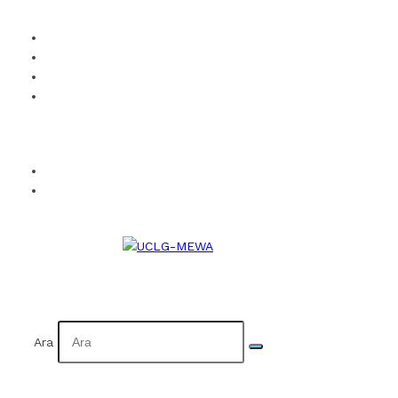
UCLG-MEWA’ya Üye Ol
Kurumsal Kimlik
Takvim
İletişim
Facebook
Twitter
Instagram
YouTube
Flickr
EN
AR
Ara