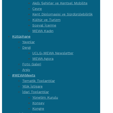
Akıllı Şehirler ve Kentsel Mobilite
Çevre
Kent Diplomasisi ve Sürdürülebilirlik
Kültür ve Turizm
Sosyal İçerme
MEWA Kadın
Kütüphane
Yayınlar
Dergi
UCLG-MEWA Newsletter
MEWA Agora
Foto Galeri
Arşiv
#MEWAMeets
Tematik Toplantılar
Yıllık İstişare
İdari Toplantılar
Yönetim Kurulu
Konsey
Kongre