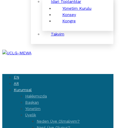
İdari Toplantılar
Yönetim Kurulu
Konsey
Kongre
Takvim
EN
AR
Kurumsal
Hakkımızda
Başkan
Yönetim
Üyelik
Neden Üye Olmalıyım?
Nasıl Üye Olunur?