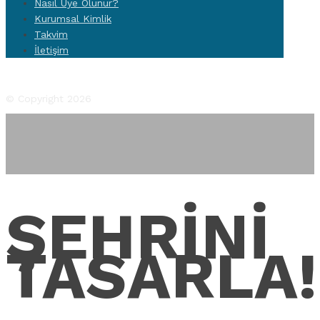
Nasıl Üye Olunur?
Kurumsal Kimlik
Takvim
İletişim
Facebook
Twitter
Instagram
YouTube
Flickr
© Copyright 2026
ŞEHRİNİ
TASARLA!