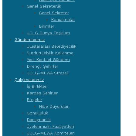
Genel Sekreterlik
Genel Sekreter
Konuşmalar
Birimler
UCLG Dünya Teşkilatı
Gündemlerimiz
Uluslararası Belediyecilik
Sürdürülebilir Kalkınma
Yeni Kentsel Gündem
Dirençli Şehirler
UCLG-MEWA Strateji
Çalışmalarımız
İş Birlikleri
Kardeş Şehirler
Projeler
Hibe Duyuruları
Gönüllülük
Danışmanlık
Üyelerimizin Faaliyetleri
UCLG-MEWA Komiteleri