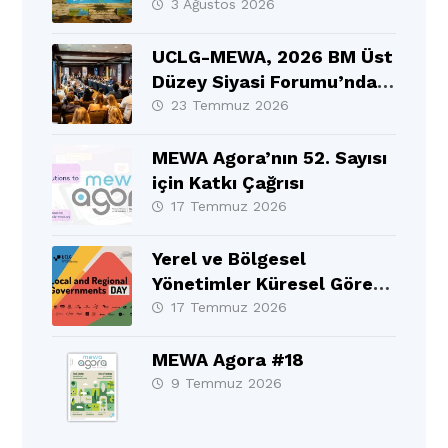
Selçuklu’da Gerçekleşti
3 Ağustos 2026
UCLG-MEWA, 2026 BM Üst
Düzey Siyasi Forumu’nda
MEWA Bölgesinin Sesi
23 Temmuz 2026
Oldu
MEWA Agora’nın 52. Sayısı
için Katkı Çağrısı
17 Temmuz 2026
Yerel ve Bölgesel
Yönetimler Küresel Görev
Gücü 10. Yıllık Raporu BM
17 Temmuz 2026
Üst Düzey Siyasi
Forumu’nda (HLPF)
MEWA Agora #18
resmen tanıtıldı!
9 Temmuz 2026