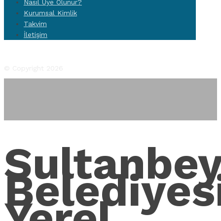
Nasıl Üye Olunur?
Kurumsal Kimlik
Takvim
İletişim
Facebook
Twitter
Instagram
YouTube
Flickr
© Copyright 2026
Sultanbey
Belediyes
Yerel