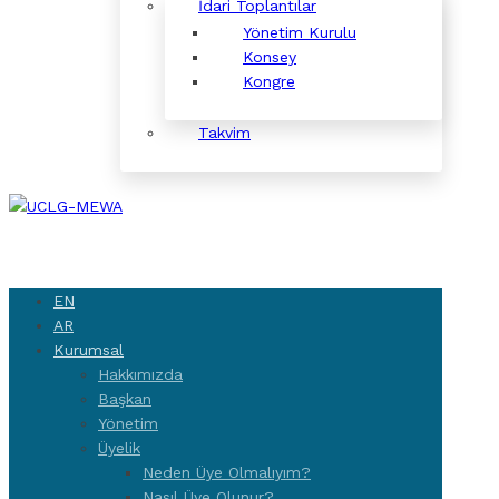
İdari Toplantılar
Yönetim Kurulu
Konsey
Kongre
Takvim
EN
AR
Kurumsal
Hakkımızda
Başkan
Yönetim
Üyelik
Neden Üye Olmalıyım?
Nasıl Üye Olunur?