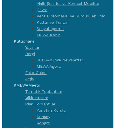
Akıllı Şehirler ve Kentsel Mobilite
Çevre
Kent Diplomasisi ve Sürdürülebilirlik
Kültür ve Turizm
Sosyal İçerme
MEWA Kadın
Kütüphane
Yayınlar
Dergi
UCLG-MEWA Newsletter
MEWA Agora
Foto Galeri
Arşiv
#MEWAMeets
Tematik Toplantılar
Yıllık İstişare
İdari Toplantılar
Yönetim Kurulu
Konsey
Kongre