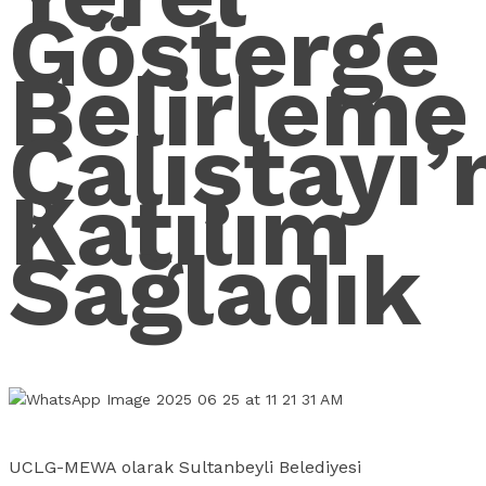
Gösterge
Belirleme
Çalıştayı’
Katılım
Sağladık
UCLG-MEWA olarak Sultanbeyli Belediyesi