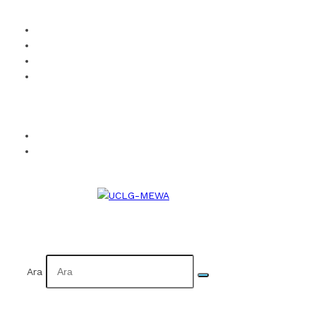
UCLG-MEWA’ya Üye Ol
Kurumsal Kimlik
Takvim
İletişim
Facebook
Twitter
Instagram
YouTube
Flickr
EN
AR
Ara