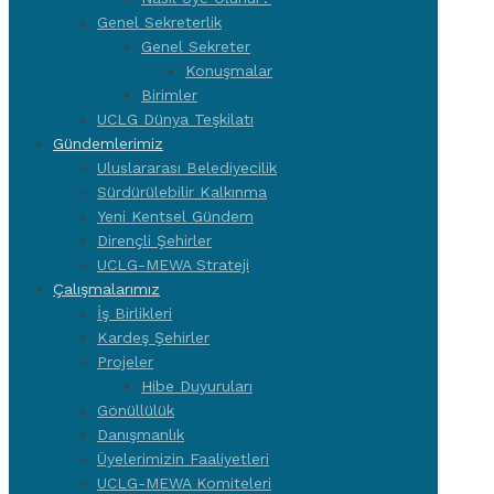
Genel Sekreterlik
Genel Sekreter
Konuşmalar
Birimler
UCLG Dünya Teşkilatı
Gündemlerimiz
Uluslararası Belediyecilik
Sürdürülebilir Kalkınma
Yeni Kentsel Gündem
Dirençli Şehirler
UCLG-MEWA Strateji
Çalışmalarımız
İş Birlikleri
Kardeş Şehirler
Projeler
Hibe Duyuruları
Gönüllülük
Danışmanlık
Üyelerimizin Faaliyetleri
UCLG-MEWA Komiteleri