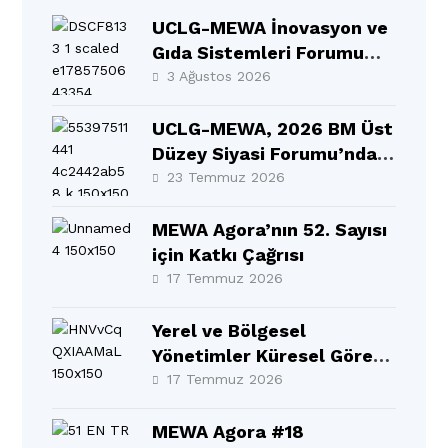
UCLG-MEWA İnovasyon ve
Gıda Sistemleri Forumu
Selçuklu’da Gerçekleşti
3 Ağustos 2026
UCLG-MEWA, 2026 BM Üst
Düzey Siyasi Forumu’nda
MEWA Bölgesinin Sesi
23 Temmuz 2026
Oldu
MEWA Agora’nın 52. Sayısı
için Katkı Çağrısı
17 Temmuz 2026
Yerel ve Bölgesel
Yönetimler Küresel Görev
Gücü 10. Yıllık Raporu BM
17 Temmuz 2026
Üst Düzey Siyasi
Forumu’nda (HLPF)
MEWA Agora #18