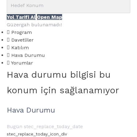
Yol Tarifi Al
Open Map
Güzergah bulunamadı!
Program
Davetliler
Katılım
Hava Durumu
Yorumlar
Hava durumu bilgisi bu
konum için sağlanamıyor
Hava Durumu
Bugün stec_replace_today_date
stec_replace_today_icon_div